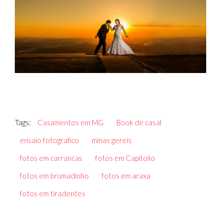
Tags:
Casamentos em MG
Book de casal
ensaio fotografico
minas gereis
fotos em carrancas
fotos em Capitolio
fotos em brumadinho
fotos em araxa
fotos em tiradentes