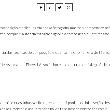
mposição e aplica-las em nossa fotografia, mas isso nem sempre aco
vezes porque o autor da fotografia ignora a composição ou até mesmo
cia das técnicas de composição e quanto maior o numero de técnicas
de Association, FineArt Association e no concurso de fotografia imp
zontais e duas linhas verticais, em que os 4 pontos de interseção d
 casos, manter o assunto principal da foto nesses pontos faz com qu