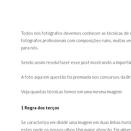
Todos nós fotógrafos devemos conhecer as técnicas de co
fotógrafos profissionais com composições ruins, muitas 
para nós.
Sendo assim resolvi fazer esse post mostrando a importân
A foto aqui em questão foi premiada nos concursos da Bri
Veja quantas técnicas temos em uma mesma imagem:
1 Regra dos terços
Se caracteriza em dividir uma imagem em duas linhas hori
estes onde os nossos olhos têm maior atenção. Em alguns